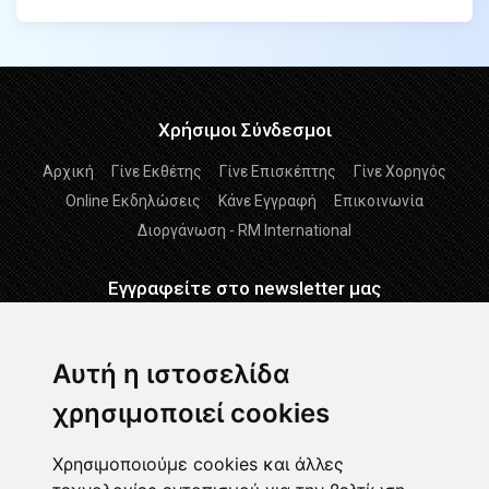
Χρήσιμοι Σύνδεσμοι
Αρχική
Γίνε Εκθέτης
Γίνε Επισκέπτης
Γίνε Χορηγός
Online Εκδηλώσεις
Κάνε Εγγραφή
Επικοινωνία
Διοργάνωση - RM International
Εγγραφείτε στο newsletter μας
Εγγραφείτε
Αυτή η ιστοσελίδα
χρησιμοποιεί cookies
Διάβασα και αποδέχομαι τους
Όρους Χρήσης
-
Δήλωση
GDPR
Χρησιμοποιούμε cookies και άλλες