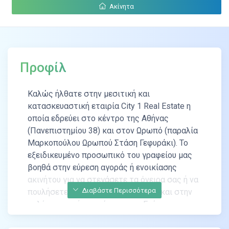
Ακίνητα
Προφίλ
Καλώς ήλθατε στην μεσιτική και
κατασκευαστική εταιρία City 1 Real Estate η
οποία εδρεύει στο κέντρο της Αθήνας
(Πανεπιστημίου 38) και στον Ωρωπό (παραλία
Μαρκοπούλου Ωρωπού Στάση Γεφυράκι). Το
εξειδικευμένο προσωπικό του γραφείου μας
βοηθά στην εύρεση αγοράς ή ενοικίασης
ακινήτου για να στεγάσετε τα όνειρα σας ή να
Διαβάστε Περισσότερα
πουλήσετε το γρηγορότερο δυνατό και στην
καλύτερη τιμή το ακίνητο σας. Επίσης
αναλαμβάνουμε να βρούμε το οικόπεδο που
σας αρέσει και να το σχεδιάσουμε με βάση τα