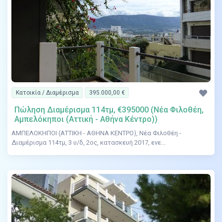
Κατοικία / Διαμέρισμα
395.000,00 €
Πώληση Διαμέρισμα 114τμ, €395000 (Νέα Φιλοθέη,
Αμπελόκηποι (Αττική - Αθήνα Κέντρο))
ΑΜΠΕΛΟΚΗΠΟΙ (ΑΤΤΙΚΗ - ΑΘΗΝΑ ΚΕΝΤΡΟ), Νέα Φιλοθέη -
Διαμέρισμα 114τμ, 3 υ/δ, 2ος, κατασκευή 2017, ενε...