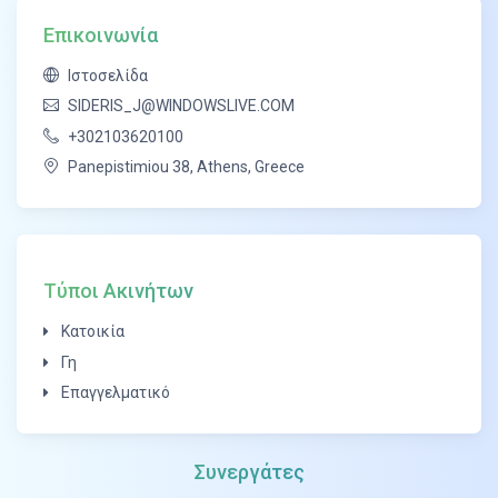
δικά σας όνειρα και εμείς να τα
Επικοινωνία
πραγματοποιήσουμε κατασκευαστικά μέσα
Ιστοσελίδα
από την εταιρεία μας.
SIDERIS_J@WINDOWSLIVE.COM
+302103620100
Panepistimiou 38, Athens, Greece
Τύποι Ακινήτων
Κατοικία
Γη
Επαγγελματικό
Συνεργάτες