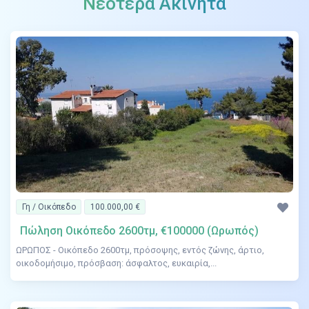
Νεότερα Ακίνητα
Γη / Οικόπεδο
100.000,00 €
Πώληση Οικόπεδο 2600τμ, €100000 (Ωρωπός)
ΩΡΩΠΟΣ - Οικόπεδο 2600τμ, πρόσοψης, εντός ζώνης, άρτιο,
οικοδομήσιμο, πρόσβαση: άσφαλτος, ευκαιρία,...