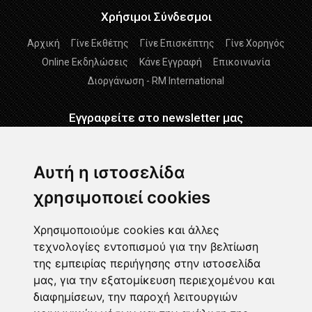
Χρήσιμοι Σύνδεσμοι
Αρχική
Γίνε Εκθέτης
Γίνε Επισκέπτης
Γίνε Χορηγός
Online Εκδηλώσεις
Κάνε Εγγραφή
Επικοινωνία
Διοργάνωση - RM International
Εγγραφείτε στο newsletter μας
Εγγραφείτε
Αυτή η ιστοσελίδα
χρησιμοποιεί cookies
Διάβασα και αποδέχομαι τους
Όρους Χρήσης
-
Δήλωση
GDPR
Χρησιμοποιούμε cookies και άλλες
τεχνολογίες εντοπισμού για την βελτίωση
Ακολουθήστε μας
της εμπειρίας περιήγησης στην ιστοσελίδα
μας, για την εξατομίκευση περιεχομένου και
διαφημίσεων, την παροχή λειτουργιών