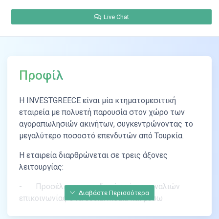
Live Chat
Προφίλ
Η INVESTGREECE είναι μία κτηματομεσιτική
εταιρεία με πολυετή παρουσία στον χώρο των
αγοραπωλησιών ακινήτων, συγκεντρώνοντας το
μεγαλύτερο ποσοστό επενδυτών από Τουρκία.
Η εταιρεία διαρθρώνεται σε τρεις άξονες
λειτουργίας:
- Προσέλκυση επενδυτών μέσω καναλιών
Διαβάστε Περισσότερα
επικοινωνίας στα social media και μέσω
συνεργασιών με αντιπροσώπους σε μεγάλες