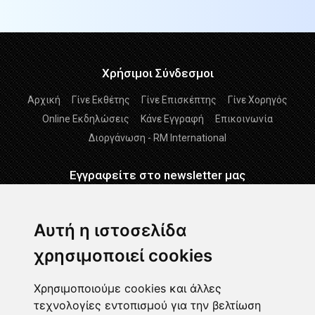
Χρήσιμοι Σύνδεσμοι
Αρχική
Γίνε Εκθέτης
Γίνε Επισκέπτης
Γίνε Χορηγός
Online Εκδηλώσεις
Κάνε Εγγραφή
Επικοινωνία
Διοργάνωση - RM International
Εγγραφείτε στο newsletter μας
Εγγραφείτε
Αυτή η ιστοσελίδα
χρησιμοποιεί cookies
Διάβασα και αποδέχομαι τους
Όρους Χρήσης
-
Δήλωση
GDPR
Χρησιμοποιούμε cookies και άλλες
τεχνολογίες εντοπισμού για την βελτίωση