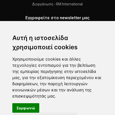
Διοργάνωση - RM International
Εγγραφείτε στο newsletter μας
Εγγραφείτε
Αυτή η ιστοσελίδα
χρησιμοποιεί cookies
Διάβασα και αποδέχομαι τους
Όρους Χρήσης
-
Δήλωση
GDPR
Χρησιμοποιούμε cookies και άλλες
τεχνολογίες εντοπισμού για την βελτίωση
Ακολουθήστε μας
της εμπειρίας περιήγησης στην ιστοσελίδα
μας, για την εξατομίκευση περιεχομένου και
διαφημίσεων, την παροχή λειτουργιών
κοινωνικών μέσων και την ανάλυση της
επισκεψιμότητάς μας.
Συμφωνώ
© All Rights Reserved. Powered by
Expomeeting