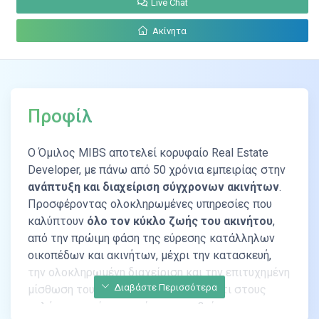
Live Chat
Ακίνητα
Προφίλ
Ο Όμιλος MIBS αποτελεί κορυφαίο Real Estate
Developer, µε πάνω από 50 χρόνια εμπειρίας στην
ανάπτυξη και διαχείριση σύγχρονων ακινήτων
.
Προσφέροντας ολοκληρωμένες υπηρεσίες που
καλύπτουν
όλο τον κύκλο ζωής του ακινήτου
,
από την πρώιμη φάση της εύρεσης κατάλληλων
οικοπέδων και ακινήτων, μέχρι την κατασκευή,
την ολοκληρωμένη διαχείριση και την επιτυχημένη
Διαβάστε Περισσότερα
μίσθωση τους, δεσμευόμαστε απέναντι στους
πελάτες μας ότι τα ακίνητα μας βρίσκονται
σε