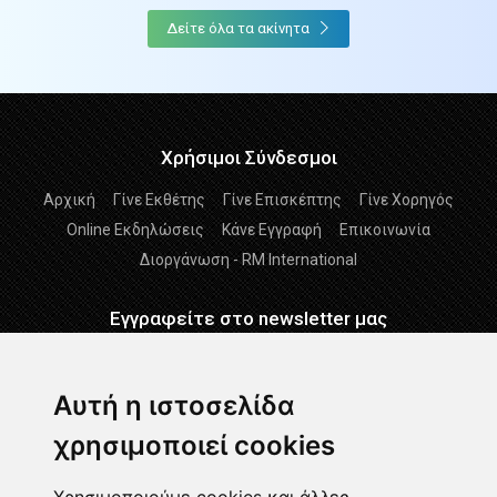
Δείτε όλα τα ακίνητα
Χρήσιμοι Σύνδεσμοι
Αρχική
Γίνε Εκθέτης
Γίνε Επισκέπτης
Γίνε Χορηγός
Online Εκδηλώσεις
Κάνε Εγγραφή
Επικοινωνία
Διοργάνωση - RM International
Εγγραφείτε στο newsletter μας
Εγγραφείτε
Αυτή η ιστοσελίδα
χρησιμοποιεί cookies
Διάβασα και αποδέχομαι τους
Όρους Χρήσης
-
Δήλωση
GDPR