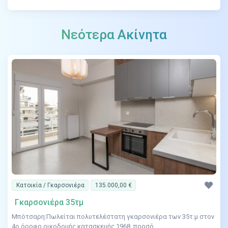
Νεότερα Ακίνητα
Κατοικία / Γκαρσονιέρα
135.000,00 €
Γκαρσονιέρα 35τμ
Μπότσαρη:Πωλείται πολυτελέστατη γκαρσονιέρα των 35τ.μ στον
4ο όροφο οικοδομής κατασκευής 1968, προσό...