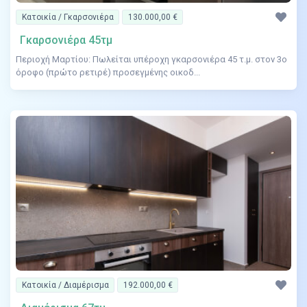
Κατοικία / Γκαρσονιέρα
130.000,00 €
Γκαρσονιέρα 45τμ
Περιοχή Μαρτίου: Πωλείται υπέροχη γκαρσονιέρα 45 τ.μ. στον 3ο
όροφο (πρώτο ρετιρέ) προσεγμένης οικοδ...
Κατοικία / Διαμέρισμα
192.000,00 €