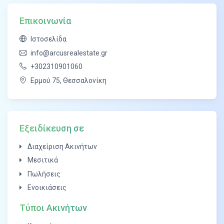
υψηλή κατάρτιση από την διορατικότητα στην
τάση της παγκόσμιας αγοράς μέχρι την
Επικοινωνία
εξειδικευμένη εμπειρία στην διαχείριση μικρής
Ιστοσελίδα
κλίμακας τοπικής αγοράς.
info@arcusrealestate.gr
+302310901060
Ερμού 75, Θεσσαλονίκη
Εξειδίκευση σε
Διαχείριση Ακινήτων
Μεσιτικά
Πωλήσεις
Ενοικιάσεις
Τύποι Ακινήτων