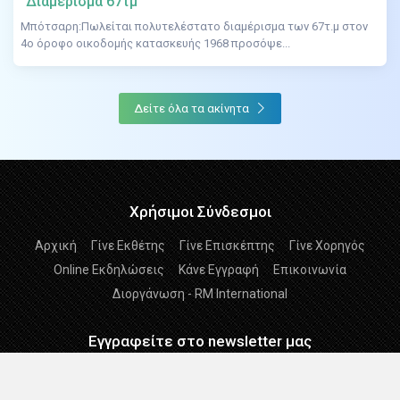
Διαμέρισμα 67τμ
Μπότσαρη:Πωλείται πολυτελέστατο διαμέρισμα των 67τ.μ στον
4ο όροφο οικοδομής κατασκευής 1968 προσόψε...
Δείτε όλα τα ακίνητα
Χρήσιμοι Σύνδεσμοι
Αρχική
Γίνε Εκθέτης
Γίνε Επισκέπτης
Γίνε Χορηγός
Online Εκδηλώσεις
Κάνε Εγγραφή
Επικοινωνία
Διοργάνωση - RM International
Εγγραφείτε στο newsletter μας
Εγγραφείτε