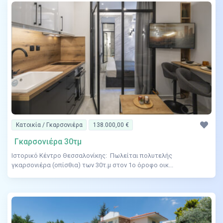
Κατοικία / Γκαρσονιέρα
138.000,00 €
Γκαρσονιέρα 30τμ
Ιστορικό Κέντρο Θεσσαλονίκης: Πωλείται πολυτελής
γκαρσονιέρα (οπίσθια) των 30τ.μ στον 1ο όροφο οικ...