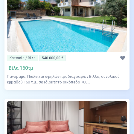
Κατοικία / Βίλα
540.000,00 €
Βίλα 160τμ
Πανόραμα: Πωλείται υψηλών προδιαγραφών Βίλλα, συνολικού
εμβαδού 160 τ.μ., σε ιδιόκτητο οικόπεδο 700...