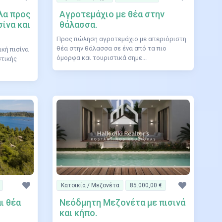
λα προς
Αγροτεμάχιο με θέα στην
ίνα και
θάλασσα.
Προς πώληση αγροτεμάχιo με απεριόριστη
θέα στην θάλασσα σε ένα από τα πιο
ική πισίνα
όμορφα και τουριστικά σημε...
στικής
Κατοικία / Μεζονέτα
85.000,00 €
αι θέα
Νεόδμητη Μεζονέτα με πισινά
και κήπο.