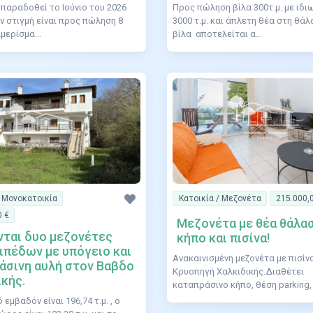
 παραδοθεί το Ιούνιο του 2026
Προς πώληση βίλα 300τ.μ. με ιδι
ην στιγμή είναι προς πώληση 8
3000 τ.μ. και άπλετη θέα στη θά
μερίσμα...
βίλα αποτελείται α...
/ Μονοκατοικία
Κατοικία / Μεζονέτα
215.000,
0 €
Μεζονέτα με θέα θάλα
ται δυο μεζονέτες
κήπο και πισίνα!
ιπέδων με υπόγειο και
Ανακαινισμένη μεζονέτα με πισίν
άσινη αυλή στον Βαβδο
Κρυοπηγή Χαλκιδικής.Διαθέτει
ικής.
καταπράσινο κήπο, θέση parking, θ
 εμβαδόν είναι 196,74 τ.μ. , ο