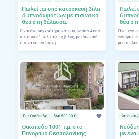
Πωλείται υπό κατασκευή βίλα
Πωλείτ
4 υπνοδωματίων με πισίνα και
6 υπνο
θέα στη θάλασσα.
θέα στ
Είναι ένα συγκρότημα κατοικιών από 4 υπό
Είναι ένα 
κατασκευή πολυτελείς βίλες, με ιδιωτική
νεόδμητες 
πισίνα και υπέροχη...
μεαποκλειστ
Γη / Οικόπεδο
566.500,00 €
Κατοικία 
Οικόπεδο 1001 τ.μ. στο
Νεόδμη
Πανοράμα Θεσσαλονίκης.
με ένα