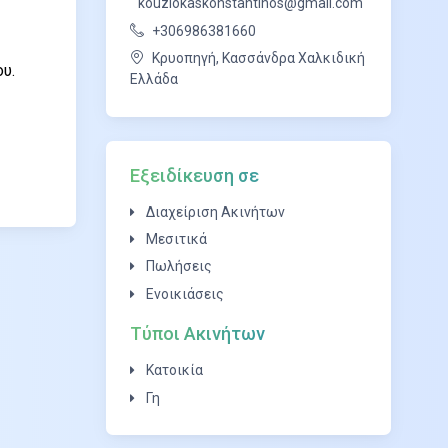
kouziokaskonstantinos@gmail.com
+306986381660
Κρυοπηγή, Κασσάνδρα Χαλκιδική
υ.
Ελλάδα
Εξειδίκευση σε
Διαχείριση Ακινήτων
Μεσιτικά
Πωλήσεις
Ενοικιάσεις
Τύποι Ακινήτων
Κατοικία
Γη