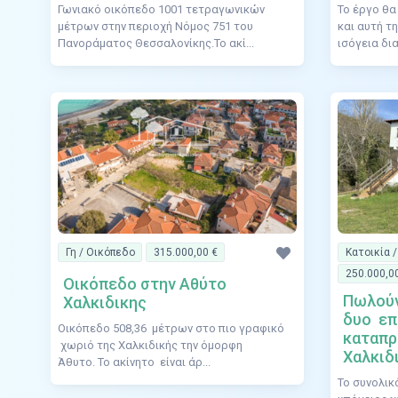
Γωνιακό οικόπεδο 1001 τετραγωνικών
Το έργο θα
μέτρων στην περιοχή Νόμος 751 του
και αυτή τ
Πανοράματος Θεσσαλονίκης.Το ακί...
ισόγεια δια
Γη / Οικόπεδο
315.000,00 €
Κατοικία 
250.000,0
Οικόπεδο στην Αθύτο
Πωλούν
Χαλκιδικης
δυο επ
Οικόπεδο 508,36 μέτρων στο πιο γραφικό
καταπρ
χωριό της Χαλκιδικής την όμορφη
Χαλκιδ
Άθυτο. Το ακίνητο είναι άρ...
Το συνολικό