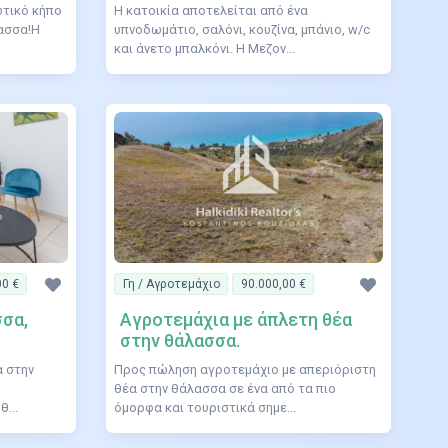
ωτικό κήπο
Η κατοικία αποτελείται από ένα
λασσα!Η
υπνοδωμάτιο, σαλόνι, κουζίνα, μπάνιο, w/c
και άνετο μπαλκόνι. H Μεζον...
00 €
Γη / Αγροτεμάχιο
90.000,00 €
σσα,
Αγροτεμάχια με άπλετη θέα
στην θάλασσα.
α στην
Προς πώληση αγροτεμάχιo με απεριόριστη
θέα στην θάλασσα σε ένα από τα πιο
...
όμορφα και τουριστικά σημε...