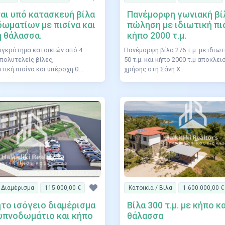
αι υπό κατασκευή βίλα
Πανέμορφη γωνιακή βί
δωματίων με πισίνα και
πώληση με ιδιωτική πισ
η θάλασσα.
κήπο 2000 τ.μ.
συγκρότημα κατοικιών από 4
Πανέμορφη βίλα 276 τ.μ. με ιδιωτ
πολυτελείς βίλες,
50 τ.μ. και κήπο 2000 τ.μ αποκλει
ική πισίνα και υπέροχη θ...
χρήσης στη Σάνη Χ...
/ Διαμέρισμα
115.000,00 €
Κατοικία / Βίλα
1.600.000,00 €
το ισόγειο διαμέρισμα
Βίλα 300 τ.μ. με κήπο κ
 υπνοδωμάτιο και κήπο
θάλασσα