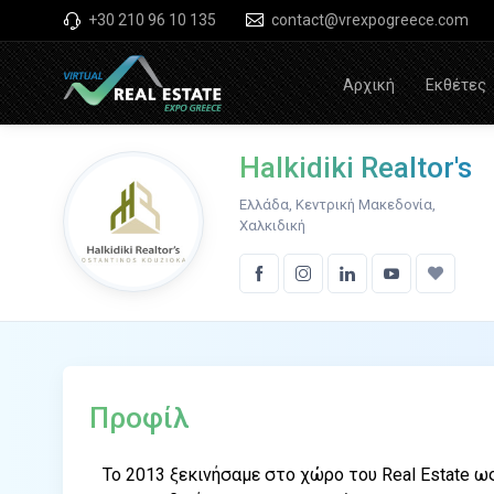
+30 210 96 10 135
contact@vrexpogreece.com
Αρχική
Εκθέτες
Halkidiki Realtor's
Ελλάδα, Κεντρική Μακεδονία,
Χαλκιδική
Προφίλ
Το 2013 ξεκινήσαμε στο χώρο του Real Estate ω