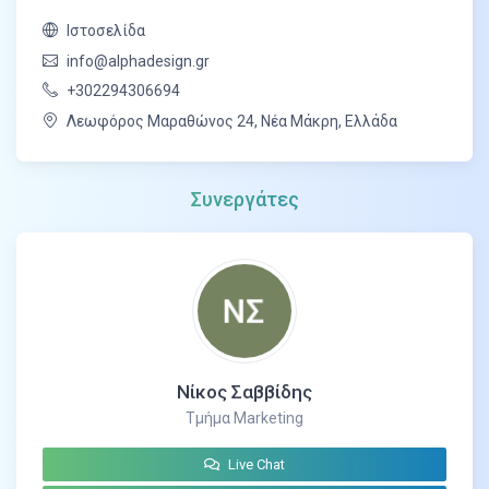
στάδια σχεδιασμού και οταν ολοκληρώσετε την
Ιστοσελίδα
κατασκευή,
ήρθε η ώρα να χαλαρώσετε και να
απολαύσετε καίνουργιο σας εργο.
info@alphadesign.gr
+302294306694
Λεωφόρος Μαραθώνος 24, Νέα Μάκρη, Ελλάδα
Συνεργάτες
Νίκος Σαββίδης
Τμήμα Marketing
Live Chat