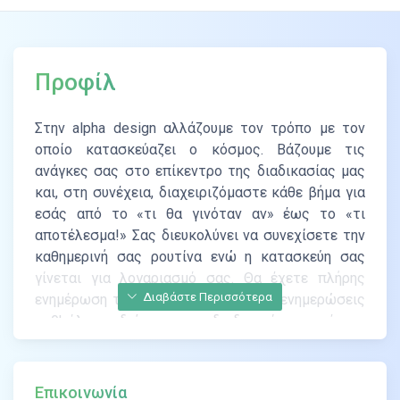
Προφίλ
Στην alpha design αλλάζουμε τον τρόπο με τον
οποίο κατασκεύαζει ο κόσμος.
Βάζουμε τις
ανάγκες σας στο επίκεντρο της διαδικασίας μας
και, στη συνέχεια,
διαχειριζόμαστε κάθε βήμα για
εσάς από το «τι θα γινόταν αν» έως το «τι
αποτέλεσμα!»
Σας διευκολύνει να συνεχίσετε την
καθημερινή σας ρουτίνα ενώ η κατασκεύη σας
γίνεται για λογαριασμό σας.
Θα έχετε πλήρης
Διαβάστε Περισσότερα
ενημέρωση του έργου και ζωντανές ενημερώσεις
καθ' όλη τη διάρκεια της διαδικασίας του έργου
σας, τις οποίες μπορείτε να ελέγξετε ανά πάσα
στιγμή,
οπουδήποτε - ακόμα και στις διακοπές!
Έχοντας συνεργαστεί με τον σύμβουλο σε όλα
τα
Επικοινωνία