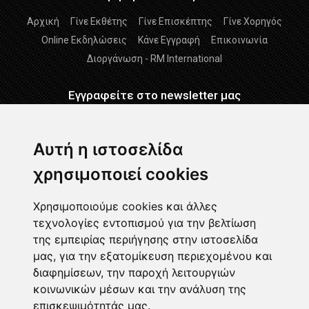
Αρχική
Γίνε Εκθέτης
Γίνε Επισκέπτης
Γίνε Χορηγός
Online Εκδηλώσεις
Κάνε Εγγραφή
Επικοινωνία
Διοργάνωση - RM International
Εγγραφείτε στο newsletter μας
Εγγραφείτε
Αυτή η ιστοσελίδα
χρησιμοποιεί cookies
Διάβασα και αποδέχομαι τους
Όρους Χρήσης
-
Δήλωση
GDPR
Χρησιμοποιούμε cookies και άλλες
τεχνολογίες εντοπισμού για την βελτίωση
Ακολουθήστε μας
της εμπειρίας περιήγησης στην ιστοσελίδα
μας, για την εξατομίκευση περιεχομένου και
διαφημίσεων, την παροχή λειτουργιών
κοινωνικών μέσων και την ανάλυση της
επισκεψιμότητάς μας.