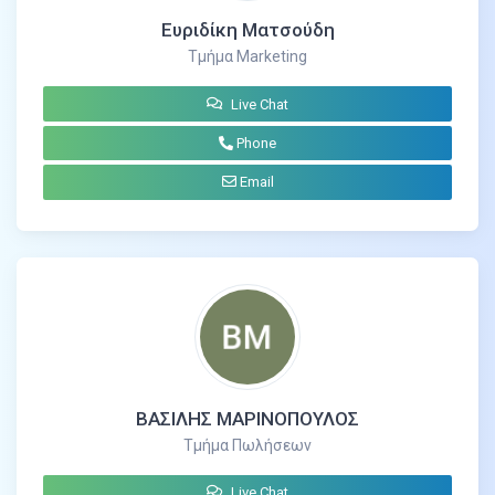
Ευριδίκη Ματσούδη
500+ θετικές αξιολογήσεις ιδιοκτητών
Τμήμα Marketing
Το
SpitiSpiti
συμβάλλει καθημερινά στη δημιουργία
Live Chat
πιο οργανωμένων, διαφανών και λειτουργικών
πολυκατοικιών.
Phone
Email
ΒΑΣΙΛΗΣ ΜΑΡΙΝΟΠΟΥΛΟΣ
Τμήμα Πωλήσεων
Live Chat