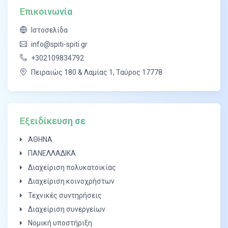
πολυκατοικίας
, στόχος μας είναι να δημιουργούμε
Επικοινωνία
ένα περιβάλλον οργάνωσης, εμπιστοσύνης και
Ιστοσελίδα
συνεργασίας, όπου οι ιδιοκτήτες και οι κάτοικοι
αισθάνονται ασφάλεια, διαφάνεια και καθημερινή
info@spiti-spiti.gr
υποστήριξη.
+302109834792
Πειραιώς 180 & Λαμίας 1, Ταύρος 17778
Το
SpitiSpiti
αναλαμβάνει την πλήρη
διαχείριση
πολυκατοικίας στην Αθήνα
, παρέχοντας
ολοκληρωμένες υπηρεσίες που απελευθερώνουν
τους ιδιοκτήτες από κάθε διαχειριστικό βάρος
Εξειδίκευση σε
και διασφαλίζουν την εύρυθμη λειτουργία του
κτιρίου.
ΑΘΗΝΑ
ΠΑΝΕΛΛΑΔΙΚΑ
Με 40 χρόνια εμπειρίας στον χώρο της
Διαχείριση πολυκατοικίας
διαχείρισης πολυκατοικιών
, άμεση ανταπόκριση,
Διαχείριση κοινοχρήστων
σαφείς διαδικασίες και σεβασμό προς τους
κατοίκους, η εταιρεία προσφέρει μια σύγχρονη,
Τεχνικές συντηρήσεις
οργανωμένη και αξιόπιστη προσέγγιση στη
Διαχείριση συνεργείων
λειτουργία των κτιρίων.
Νομική υποστήριξη