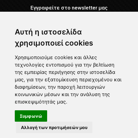
Εγγραφείτε στο newsletter μας
Εγγραφείτε
Αυτή η ιστοσελίδα
χρησιμοποιεί cookies
Διάβασα και αποδέχομαι τους
Όρους Χρήσης
-
Δήλωση
GDPR
Χρησιμοποιούμε cookies και άλλες
τεχνολογίες εντοπισμού για την βελτίωση
Ακολουθήστε μας
της εμπειρίας περιήγησης στην ιστοσελίδα
μας, για την εξατομίκευση περιεχομένου και
διαφημίσεων, την παροχή λειτουργιών
κοινωνικών μέσων και την ανάλυση της
επισκεψιμότητάς μας.
Συμφωνώ
© All Rights Reserved. Powered by
Expomeeting
Αλλαγή των προτιμήσεών μου