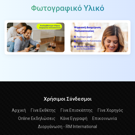
Φωτογραφικό Υλικό
Χρήσιμοι Σύνδεσμοι
Αρχική
Γίνε Εκθέτης
Γίνε Επισκέπτης
Γίνε Χορηγός
Online Εκδηλώσεις
Κάνε Εγγραφή
Επικοινωνία
Διοργάνωση - RM International