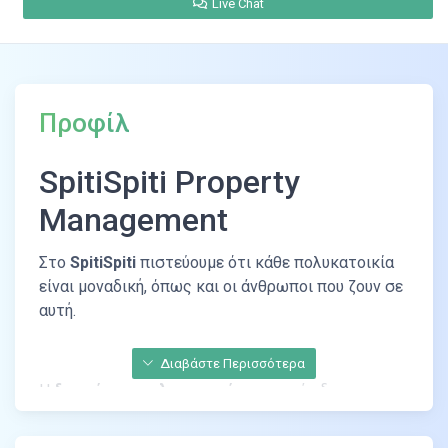
Live Chat
Προφίλ
SpitiSpiti Property
Management
Στο
SpitiSpiti
πιστεύουμε ότι κάθε πολυκατοικία
είναι μοναδική, όπως και οι άνθρωποι που ζουν σε
αυτή.
Διαβάστε Περισσότερα
Η
διαχείριση πολυκατοικίας
για εμάς δεν
αποτελεί απλώς μια υπηρεσία, αλλά μια
ουσιαστική αποστολή. Ως
εταιρεία διαχείρισης