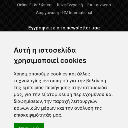
Online Εκδηλώσεις
Κάνε Εγγραφή
Επικοινωνία
Διοργάνωση - RM International
Εγγραφείτε στο newsletter μας
Εγγραφείτε
Αυτή η ιστοσελίδα
χρησιμοποιεί cookies
Διάβασα και αποδέχομαι τους
Όρους Χρήσης
-
Δήλωση
GDPR
Χρησιμοποιούμε cookies και άλλες
τεχνολογίες εντοπισμού για την βελτίωση
Ακολουθήστε μας
της εμπειρίας περιήγησης στην ιστοσελίδα
μας, για την εξατομίκευση περιεχομένου και
διαφημίσεων, την παροχή λειτουργιών
κοινωνικών μέσων και την ανάλυση της
επισκεψιμότητάς μας.