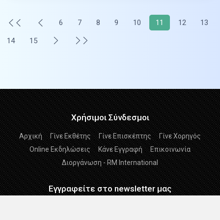
6
7
8
9
10
11
12
13
14
15
Χρήσιμοι Σύνδεσμοι
Αρχική
Γίνε Εκθέτης
Γίνε Επισκέπτης
Γίνε Χορηγός
Online Εκδηλώσεις
Κάνε Εγγραφή
Επικοινωνία
Διοργάνωση - RM International
Εγγραφείτε στο newsletter μας