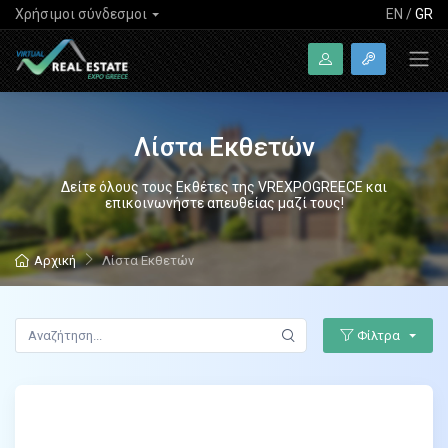
Χρήσιμοι σύνδεσμοι
EN
/
GR
Λίστα Εκθετών
Δείτε όλους τους Εκθέτες της VREXPOGREECE και
επικοινωνήστε απευθείας μαζί τους!
Αρχική
Λίστα Εκθετών
Φίλτρα