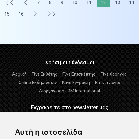
7
8
9
10
11
12
13
14
15
16
Χρήσιμοι Σύνδεσμοι
Αρχική
Γίνε Εκθέτης
Γίνε Επισκέπτης
Γίνε Χορηγός
Online Εκδηλώσεις
Κάνε Εγγραφή
Επικοινωνία
Διοργάνωση - RM International
Εγγραφείτε στο newsletter μας
Εγγραφείτε
Αυτή η ιστοσελίδα