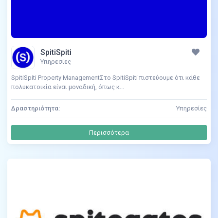
SpitiSpiti
Υπηρεσίες
SpitiSpiti Property ManagementΣτο SpitiSpiti πιστεύουμε ότι κάθε
πολυκατοικία είναι μοναδική, όπως κ...
Δραστηριότητα:
Υπηρεσίες
Περισσότερα