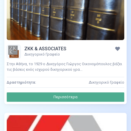
ZKK & ASSOCIATES
Δικηγορικό Γραφείο
Στην Αθήνα, το 1929 ο Δικηγόρος Γιώργος Οικονομόπουλος βάζει
τις βάσεις ενός ισχυρού δικηγορικού γρα...
Δραστηριότητα:
Δικηγορικό Γραφείο
Περισσότερα