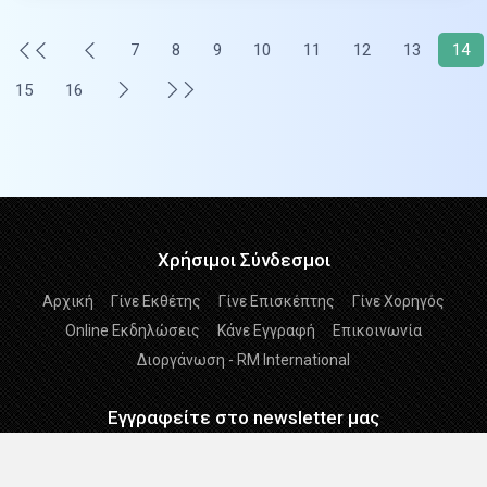
7
8
9
10
11
12
13
14
15
16
Χρήσιμοι Σύνδεσμοι
Αρχική
Γίνε Εκθέτης
Γίνε Επισκέπτης
Γίνε Χορηγός
Online Εκδηλώσεις
Κάνε Εγγραφή
Επικοινωνία
Διοργάνωση - RM International
Εγγραφείτε στο newsletter μας